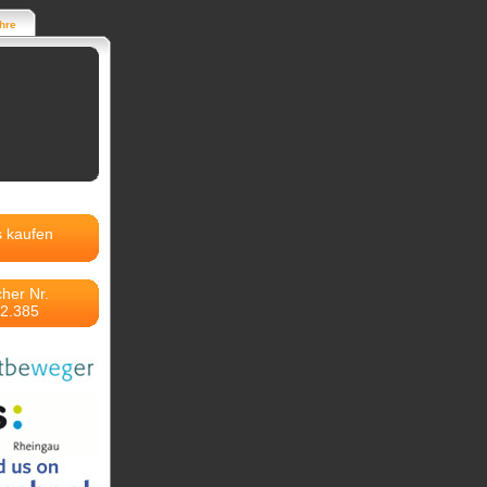
hre
s kaufen
her Nr.
2.385