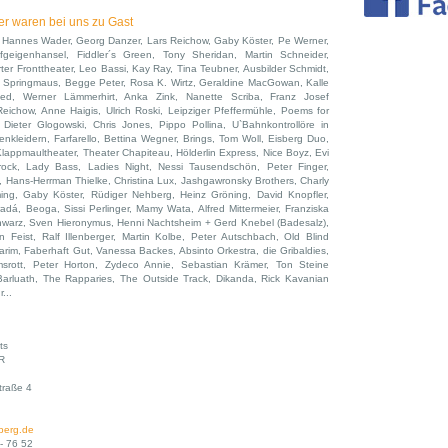
er waren bei uns zu Gast
 Hannes Wader, Georg Danzer, Lars Reichow, Gaby Köster, Pe Werner,
geigenhansel, Fiddler´s Green, Tony Sheridan, Martin Schneider,
ter Fronttheater, Leo Bassi, Kay Ray, Tina Teubner, Ausbilder Schmidt,
, Springmaus, Begge Peter, Rosa K. Wirtz, Geraldine MacGowan, Kalle
Red, Werner Lämmerhirt, Anka Zink, Nanette Scriba, Franz Josef
eichow, Anne Haigis, Ulrich Roski, Leipziger Pfeffermühle, Poems for
e, Dieter Glogowski, Chris Jones, Pippo Pollina, U`Bahnkontrollöre in
enkleidern, Farfarello, Bettina Wegner, Brings, Tom Woll, Eisberg Duo,
lappmaultheater, Theater Chapiteau, Hölderlin Express, Nice Boyz, Evi
ock, Lady Bass, Ladies Night, Nessi Tausendschön, Peter Finger,
 Hans-Herrman Thielke, Christina Lux, Jashgawronsky Brothers, Charly
ming, Gaby Köster, Rüdiger Nehberg, Heinz Gröning, David Knopfler,
dá, Beoga, Sissi Perlinger, Mamy Wata, Alfred Mittermeier, Franziska
hwarz, Sven Hieronymus, Henni Nachtsheim + Gerd Knebel (Badesalz),
 Feist, Ralf Illenberger, Martin Kolbe, Peter Autschbach, Old Blind
rim, Faberhaft Gut, Vanessa Backes, Absinto Orkestra, die Gribaldies,
msrott, Peter Horton, Zydeco Annie, Sebastian Krämer, Ton Steine
Barluath, The Rapparies, The Outside Track, Dikanda, Rick Kavanian
...
ts
R
traße 4
berg.de
- 76 52