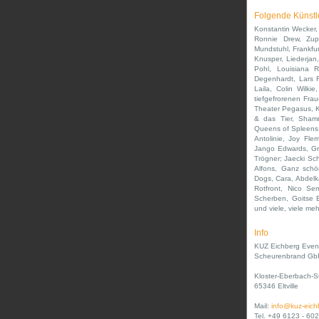
Folgende Künstl
Konstantin Wecker,
Ronnie Drew, Zupf
Mundstuhl, Frankfur
Knusper, Liederjan
Pohl, Louisiana 
Degenhardt, Lars R
Laila, Colin Wilki
tiefgefrorenen Frau
Theater Pegasus, K
& das Tier, Shamr
Queens of Spleens,
Antolinie, Joy Fle
Jango Edwards, Gra
Trögner; Jaecki Sc
Alfons, Ganz schön
Dogs, Cara, Abdelka
Rotfront, Nico Se
Scherben, Goitse 
und viele, viele mehr
Info
KUZ Eichberg Even
Scheurenbrand Gb
Kloster-Eberbach-S
65346 Eltville
Mail:
info@kuz-eich
Tel. +49 6123 - 602