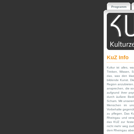
Programm
KuZ Info
Kultur ist alles,
Trinken, Wissen, S
das, was den klass
bildende Kunst. Di
Region anzubieten.
ansprechen, die s
aufgrund ihrer psy
durch äußere Bedi
Scham. Mit unsere
Menschen im und
Vorbehalte gegenü
zu pflegen. Das Ku
Rheingau und verans
das KUZ zur feste
nicht mehr weg zu
dem Rheingau aber