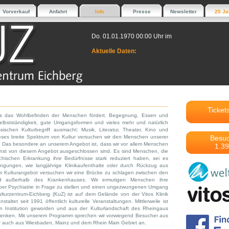
Vorverkauf
Anfahrt
Info
Presse
Newsletter
25 Ja
Do. 01.01.1970 00:00 Uhr im
Aktuelle Daten:
Ticket
 was das Wohlbefinden der Menschen fördert. Begegnung, Essen und
elbstständigkeit, gute Umgangsformen und vieles mehr und natürlich
ischen Kulturbegriff ausmacht: Musik, Literatur, Theater, Kino und
eses breite Spektrum von Kultur versuchen wir den Menschen unserer
Besuc
 Das besondere an unserem Angebot ist, dass wir vor allem Menschen
1.39
onst von diesem Angebot ausgeschlossen sind. Es sind Menschen, die
chischen Erkrankung ihre Bedürfnisse stark reduziert haben, sei es
ngungen, wie langjährige Klinikaufenthalte oder durch Rückzug aus
m Kulturangebot versuchen wir eine Brücke zu schlagen zwischen den
 außerhalb des Krankenhauses. Wir ermutigen Menschen ihre
ber Psychiatrie in Frage zu stellen und einen ungezwungenen Umgang
lturzentrum-Eichberg (KuZ) ist auf dem Gelände von der Vitos Klinik
taltet seit 1991 öffentlich kulturelle Veranstaltungen. Mittlerweile ist
n Institution geworden und aus der Kulturlandschaft des Rheingaus
denken. Mit unserem Programm sprechen wir vorwiegend Besucher aus
 auch aus Wiesbaden, Mainz und dem Rhein Main Gebiet an.